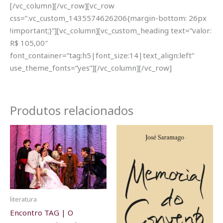
[/vc_column][/vc_row][vc_row
css=”.vc_custom_1435574626206{margin-bottom: 26px
!important;}”][vc_column][vc_custom_heading text=”valor:
R$ 105,00″
font_container=”tag:h5|font_size:14|text_align:left”
use_theme_fonts=”yes”][/vc_column][/vc_row]
Produtos relacionados
literatura
Encontro TAG | O