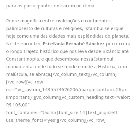
para os participantes entrarem no clima.
Ponte magnífica entre civilizações e continentes,
palimpsesto de culturas e religiões, Istambul se ergue
hoje como uma das cidades mais esplêndidas do planeta.
Neste encontro,
Estefanía Bernabé Sánchez
percorrerá
o longo trajeto histórico que nos leva desde Bizâncio até
Constantinopla, e que desemboca nessa Istambul
monumental onde tudo se funde e onde a História, com
maiúscula, se abraça.[/vc_column_text][/vc_column]
[/vc_row][vc_row
css=”.vc_custom_1435574626206{margin-bottom: 26px
!important;}”][vc_column][vc_custom_heading text=”valor:
R$ 105,00″
font_container=”tag:h5|font_size:14|text_align:left”
use_theme_fonts=”yes”][/vc_column][/vc_row]