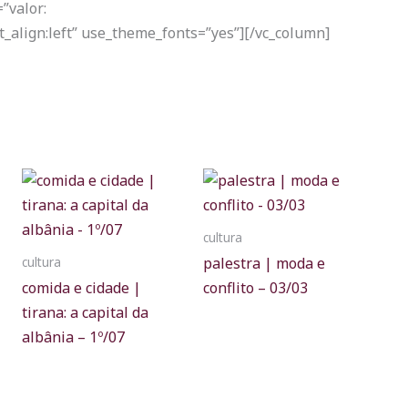
”valor:
t_align:left” use_theme_fonts=”yes”][/vc_column]
cultura
palestra | moda e
cultura
comida e cidade |
conflito – 03/03
tirana: a capital da
albânia – 1º/07