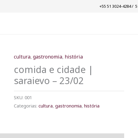
+55 51 3024-4284 / ​ 
cultura
,
gastronomia
,
história
comida e cidade |
saraievo – 23/02
SKU:
001
Categorias:
cultura
,
gastronomia
,
história