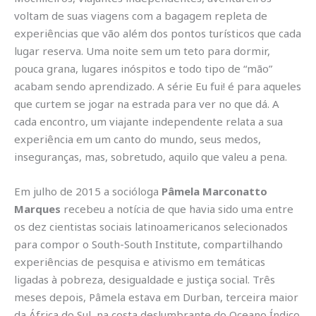
voltam de suas viagens com a bagagem repleta de
experiências que vão além dos pontos turísticos que cada
lugar reserva. Uma noite sem um teto para dormir,
pouca grana, lugares inóspitos e todo tipo de “mão”
acabam sendo aprendizado. A série Eu fui! é para aqueles
que curtem se jogar na estrada para ver no que dá. A
cada encontro, um viajante independente relata a sua
experiência em um canto do mundo, seus medos,
inseguranças, mas, sobretudo, aquilo que valeu a pena.
Em julho de 2015 a socióloga
Pâmela Marconatto
Marques
recebeu a notícia de que havia sido uma entre
os dez cientistas sociais latinoamericanos selecionados
para compor o South-South Institute, compartilhando
experiências de pesquisa e ativismo em temáticas
ligadas à pobreza, desigualdade e justiça social. Três
meses depois, Pâmela estava em Durban, terceira maior
da África do Sul, na costa deslumbrante do Oceano Índico.