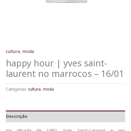
cultura
,
moda
happy hour | yves saint-
laurent no marrocos – 16/01
Categorias:
cultura
,
moda
Descrição
Na década de 1980, Yves Saint-Laurent e seu