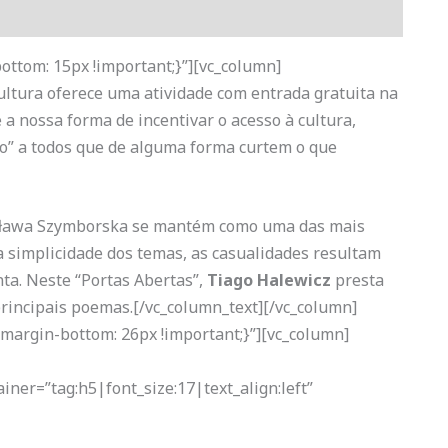
ttom: 15px !important;}”][vc_column]
ltura oferece uma atividade com entrada gratuita na
a nossa forma de incentivar o acesso à cultura,
do” a todos que de alguma forma curtem o que
isława Szymborska se mantém como uma das mais
a simplicidade dos temas, as casualidades resultam
ta. Neste “Portas Abertas”,
Tiago Halewicz
presta
principais poemas.[/vc_column_text][/vc_column]
margin-bottom: 26px !important;}”][vc_column]
iner=”tag:h5|font_size:17|text_align:left”