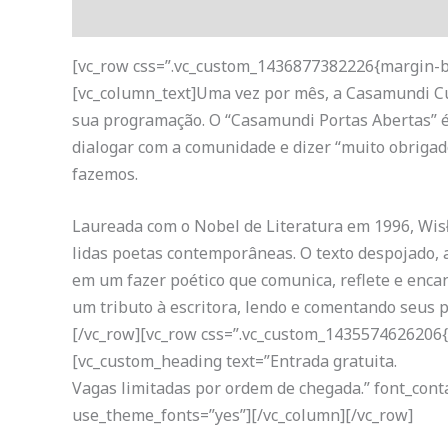
Descrição
[vc_row css=”.vc_custom_1436877382226{margin-bo
[vc_column_text]Uma vez por mês, a Casamundi Cu
sua programação. O “Casamundi Portas Abertas” é 
dialogar com a comunidade e dizer “muito obriga
fazemos.
Laureada com o Nobel de Literatura em 1996, W
lidas poetas contemporâneas. O texto despojado, 
em um fazer poético que comunica, reflete e encan
um tributo à escritora, lendo e comentando seus 
[/vc_row][vc_row css=”.vc_custom_1435574626206{
[vc_custom_heading text=”Entrada gratuita.
Vagas limitadas por ordem de chegada.” font_conta
use_theme_fonts=”yes”][/vc_column][/vc_row]