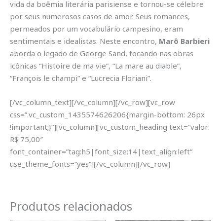
vida da boêmia literária parisiense e tornou-se célebre
por seus numerosos casos de amor. Seus romances,
permeados por um vocabulário campesino, eram
sentimentais e idealistas. Neste encontro,
Marô Barbieri
aborda o legado de George Sand, focando nas obras
icônicas “Histoire de ma vie”, “La mare au diable”,
“François le champi” e “Lucrecia Floriani”.
[/vc_column_text][/vc_column][/vc_row][vc_row
css=”.vc_custom_1435574626206{margin-bottom: 26px
!important;}”][vc_column][vc_custom_heading text=”valor:
R$ 75,00″
font_container=”tag:h5|font_size:14|text_align:left”
use_theme_fonts=”yes”][/vc_column][/vc_row]
Produtos relacionados