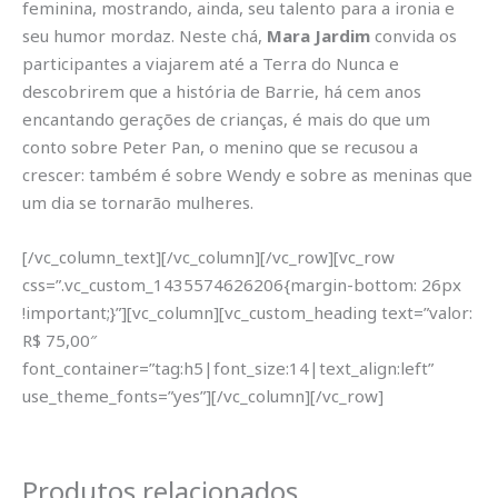
feminina, mostrando, ainda, seu talento para a ironia e
seu humor mordaz. Neste chá,
Mara Jardim
convida os
participantes a viajarem até a Terra do Nunca e
descobrirem que a história de Barrie, há cem anos
encantando gerações de crianças, é mais do que um
conto sobre Peter Pan, o menino que se recusou a
crescer: também é sobre Wendy e sobre as meninas que
um dia se tornarão mulheres.
[/vc_column_text][/vc_column][/vc_row][vc_row
css=”.vc_custom_1435574626206{margin-bottom: 26px
!important;}”][vc_column][vc_custom_heading text=”valor:
R$ 75,00″
font_container=”tag:h5|font_size:14|text_align:left”
use_theme_fonts=”yes”][/vc_column][/vc_row]
Produtos relacionados