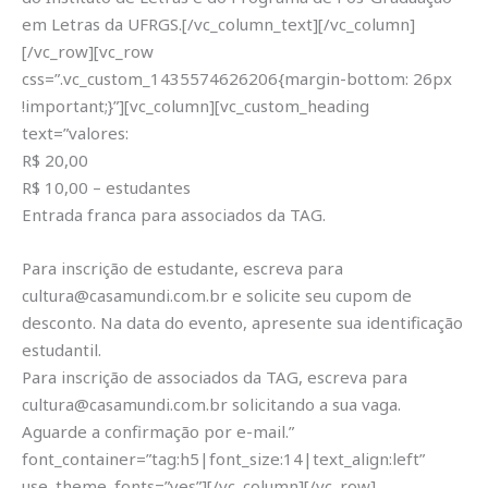
em Letras da UFRGS.[/vc_column_text][/vc_column]
[/vc_row][vc_row
css=”.vc_custom_1435574626206{margin-bottom: 26px
!important;}”][vc_column][vc_custom_heading
text=”valores:
R$ 20,00
R$ 10,00 – estudantes
Entrada franca para associados da TAG.
Para inscrição de estudante, escreva para
cultura@casamundi.com.br e solicite seu cupom de
desconto. Na data do evento, apresente sua identificação
estudantil.
Para inscrição de associados da TAG, escreva para
cultura@casamundi.com.br solicitando a sua vaga.
Aguarde a confirmação por e-mail.”
font_container=”tag:h5|font_size:14|text_align:left”
use_theme_fonts=”yes”][/vc_column][/vc_row]