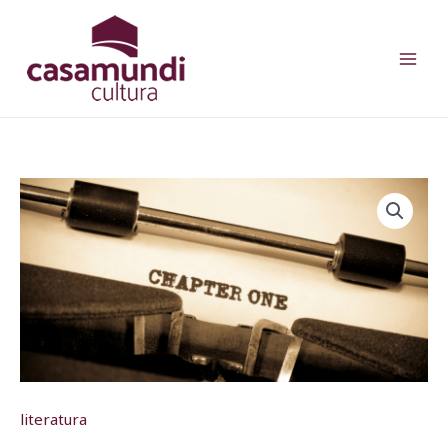
Ir
para
o
conteúdo
literatura