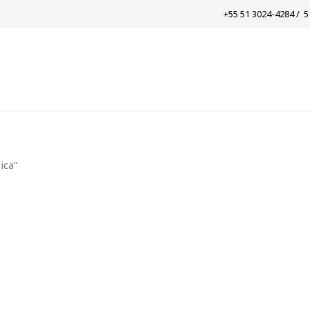
+55 51 3024-4284 / ​ 
ica”