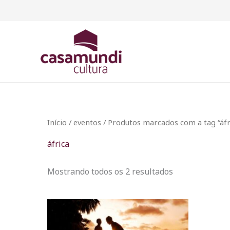
Classificado
Ir
por
para
mais
recente
o
conteúdo
Início
/
eventos
/ Produtos marcados com a tag “áfr
áfrica
Mostrando todos os 2 resultados