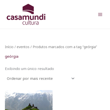
Ir
para
o
conteúdo
Início
/
eventos
/ Produtos marcados com a tag “geórgia”
geórgia
Exibindo um único resultado