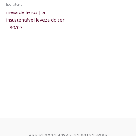
literatura
mesa de livros | a
insustentável leveza do ser
– 30/07
+55 51 3024-4284 / ​ 51 99151-6885