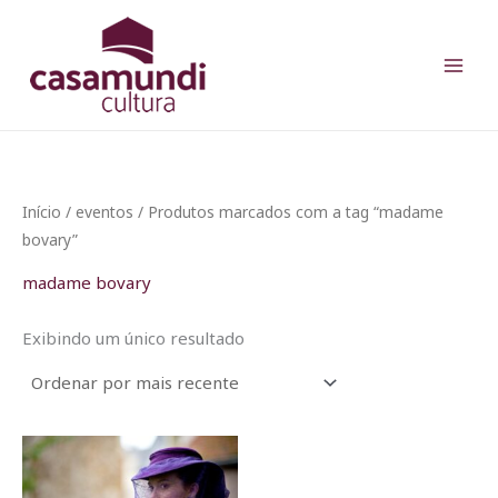
Ir
para
o
conteúdo
Início
/
eventos
/ Produtos marcados com a tag “madame
bovary”
madame bovary
Exibindo um único resultado