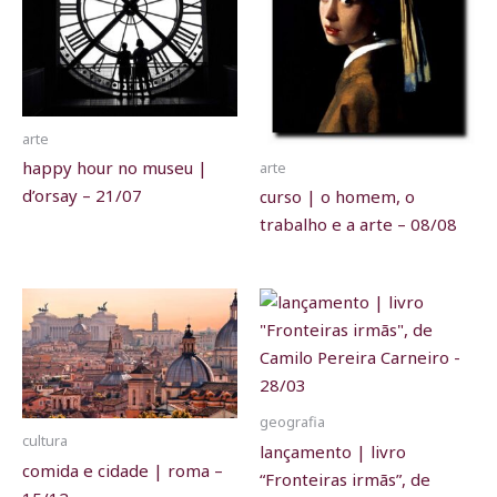
arte
happy hour no museu |
arte
d’orsay – 21/07
curso | o homem, o
trabalho e a arte – 08/08
geografia
cultura
lançamento | livro
comida e cidade | roma –
“Fronteiras irmãs”, de