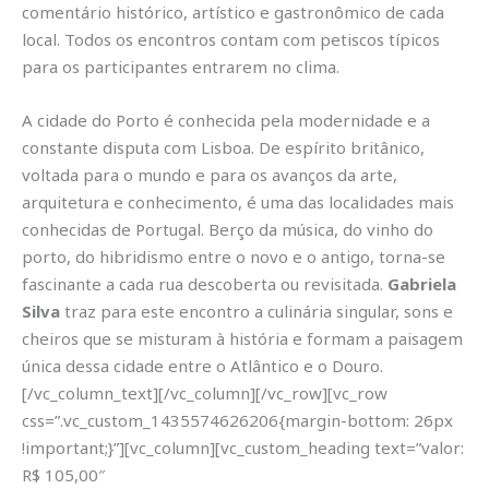
comentário histórico, artístico e gastronômico de cada
local. Todos os encontros contam com petiscos típicos
para os participantes entrarem no clima.
A cidade do Porto é conhecida pela modernidade e a
constante disputa com Lisboa. De espírito britânico,
voltada para o mundo e para os avanços da arte,
arquitetura e conhecimento, é uma das localidades mais
conhecidas de Portugal. Berço da música, do vinho do
porto, do hibridismo entre o novo e o antigo, torna-se
fascinante a cada rua descoberta ou revisitada.
Gabriela
Silva
traz para este encontro a culinária singular, sons e
cheiros que se misturam à história e formam a paisagem
única dessa cidade entre o Atlântico e o Douro.
[/vc_column_text][/vc_column][/vc_row][vc_row
css=”.vc_custom_1435574626206{margin-bottom: 26px
!important;}”][vc_column][vc_custom_heading text=”valor:
R$ 105,00″