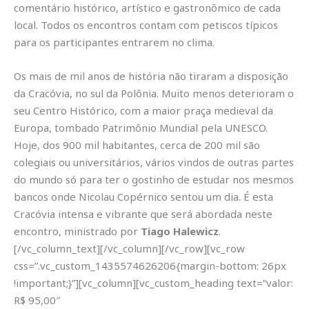
comentário histórico, artístico e gastronômico de cada
local. Todos os encontros contam com petiscos típicos
para os participantes entrarem no clima.
Os mais de mil anos de história não tiraram a disposição
da Cracóvia, no sul da Polônia. Muito menos deterioram o
seu Centro Histórico, com a maior praça medieval da
Europa, tombado Patrimônio Mundial pela UNESCO.
Hoje, dos 900 mil habi­tantes, cerca de 200 mil são
colegiais ou univer­sitários, vários vindos de outras partes
do mundo só para ter o gostinho de estudar nos mesmos
ban­cos onde Nicolau Copér­nico sentou um dia. É esta
Cracóvia intensa e vibrante que será abordada neste
encontro, ministrado por
Tiago Halewicz
.
[/vc_column_text][/vc_column][/vc_row][vc_row
css=”.vc_custom_1435574626206{margin-bottom: 26px
!important;}”][vc_column][vc_custom_heading text=”valor:
R$ 95,00″